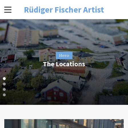
Skip
Rüdiger Fischer Artist
to
content
Hero
Hero
Hero
Hero
German Landscapes Revisited
Entertainments
The Locations
The Flowers